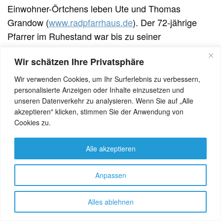
Einwohner-Örtchens leben Ute und Thomas
Grandow (
www.radpfarrhaus.de
). Der 72-jährige
Pfarrer im Ruhestand war bis zu seiner
Pensionierung 2011 Beauftragter für Sekten- und
Wir schätzen Ihre Privatsphäre
Weltanschauungsfragen der Evangelischen Kirche
Berlin-Brandenburg-schlesische Oberlausitz und als
Wir verwenden Cookies, um Ihr Surferlebnis zu verbessern,
personalisierte Anzeigen oder Inhalte einzusetzen und
Scientology-Experte ein vielgefragter
unseren Datenverkehr zu analysieren. Wenn Sie auf „Alle
Interviewpartner und Talkshowgast. Heute
akzeptieren" klicken, stimmen Sie der Anwendung von
engagiert sich Grandow für die Dorfgemeinschaft
Cookies zu.
und gilt als kenntnisreicher Führer durch die
Brandenburger Regionalgeschichte. Beim Tee
Alle akzeptieren
erzählt er über den Gesundbrunnen, der am
Pfingstmontag des Jahres 1659 durch einen
Anpassen
Bergeinsturz nach einem Gewitter entstanden und
von einem Kuhhirten entdeckt sein soll.
Alles ablehnen