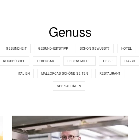
Genuss
GESUNDHEIT
GESUNDHEITSTIPP
SCHON GEWUSST?
HOTEL
KOCHBÜCHER
LEBENSART
LEBENSMITTEL
REISE
D-A-CH
ITALIEN
MALLORCAS SCHÖNE SEITEN
RESTAURANT
SPEZIALITÄTEN