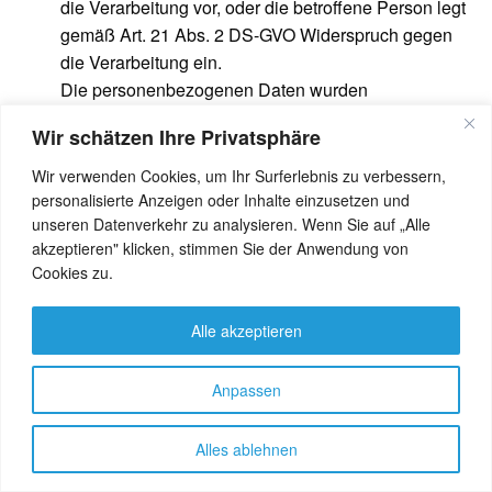
die Verarbeitung vor, oder die betroffene Person legt
gemäß Art. 21 Abs. 2 DS-GVO Widerspruch gegen
die Verarbeitung ein.
Die personenbezogenen Daten wurden
unrechtmäßig verarbeitet.
Wir schätzen Ihre Privatsphäre
Die Löschung der personenbezogenen Daten ist zur
Erfüllung einer rechtlichen Verpflichtung nach dem
Wir verwenden Cookies, um Ihr Surferlebnis zu verbessern,
Unionsrecht oder dem Recht der Mitgliedstaaten
personalisierte Anzeigen oder Inhalte einzusetzen und
unseren Datenverkehr zu analysieren. Wenn Sie auf „Alle
erforderlich, dem der Verantwortliche unterliegt.
akzeptieren" klicken, stimmen Sie der Anwendung von
Die personenbezogenen Daten wurden in Bezug auf
Cookies zu.
angebotene Dienste der Informationsgesellschaft
gemäß Art. 8 Abs. 1 DS-GVO erhoben.
Alle akzeptieren
Sofern einer der oben genannten Gründe zutrifft und
eine betroffene Person die Löschung von
Anpassen
personenbezogenen Daten, die bei der Bild Art Media
Verlag gespeichert sind, veranlassen möchte, kann sie
sich hierzu jederzeit an einen Mitarbeiter des für die
Alles ablehnen
Verarbeitung Verantwortlichen wenden. Der Mitarbeiter