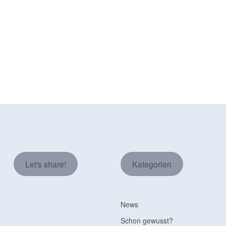
Let's share!
Kategorien
News
Schon gewusst?