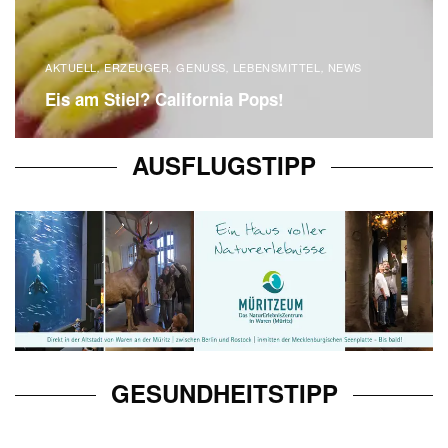
AKTUELL
ERZEUGER
GENUSS
LEBENSMITTEL
NEWS
,
,
,
,
Eis am Stiel? California Pops!
READ MORE
AUSFLUGSTIPP
GESUNDHEITSTIPP