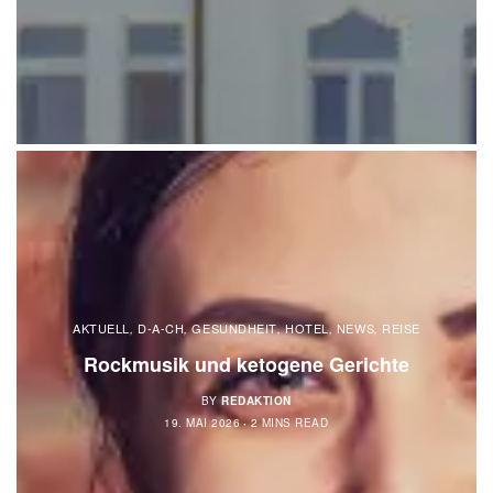
AKTUELL
D-A-CH
GESUNDHEIT
HOTEL
NEWS
REISE
,
,
,
,
,
Rockmusik und ketogene Gerichte
BY
REDAKTION
19. MAI 2026
2 MINS READ