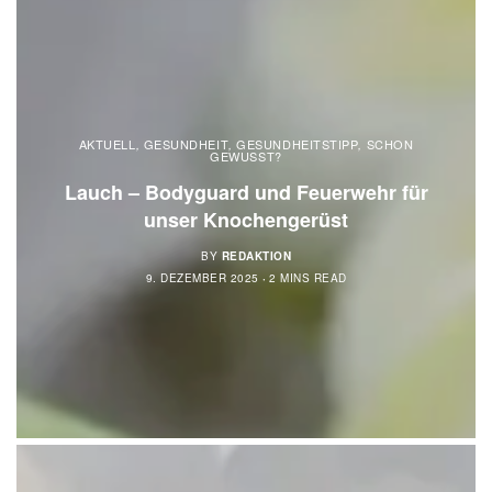
AKTUELL
GESUNDHEIT
GESUNDHEITSTIPP
SCHON
,
,
,
GEWUSST?
Lauch – Bodyguard und Feuerwehr für
unser Knochengerüst
BY
REDAKTION
9. DEZEMBER 2025
2 MINS READ