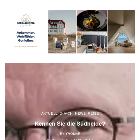
AKTUELL
D-A-CH
NEWS
REISE
,
,
,
Kennen Sie die Südheide?
BY
YVONNE
9. JULI 2026
4 MINS READ