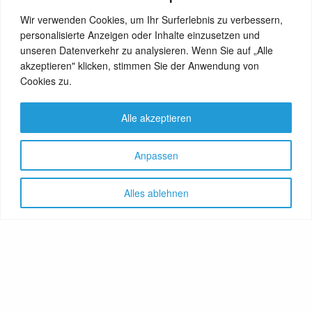
im Hermann´s natürlich auch – montags bis freitags
Wir verwenden Cookies, um Ihr Surferlebnis zu verbessern,
von 8 bis 19, samstags und sonntags von 10 bis 19
personalisierte Anzeigen oder Inhalte einzusetzen und
Uhr.
unseren Datenverkehr zu analysieren. Wenn Sie auf „Alle
akzeptieren" klicken, stimmen Sie der Anwendung von
Hermann´s Berlin
Cookies zu.
Alle akzeptieren
Anpassen
Alles ablehnen