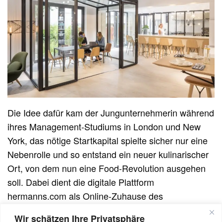
Die Idee dafür kam der Jungunternehmerin während
ihres Management-Studiums in London und New
York, das nötige Startkapital spielte sicher nur eine
Nebenrolle und so entstand ein neuer kulinarischer
Ort, von dem nun eine Food-Revolution ausgehen
soll. Dabei dient die digitale Plattform
hermanns.com als Online-Zuhause des
Unternehmens. Ach ja, essen und trinken kann man
Wir schätzen Ihre Privatsphäre