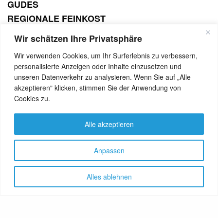
GUDES
REGIONALE FEINKOST
Gutenbergstraße 16
Wir schätzen Ihre Privatsphäre
14467 Potsdam
Wir verwenden Cookies, um Ihr Surferlebnis zu verbessern,
SEE ALSO
personalisierte Anzeigen oder Inhalte einzusetzen und
AKTUELL
D-A-CH
NEWS
REISE
,
,
,
unseren Datenverkehr zu analysieren. Wenn Sie auf „Alle
Strandhotel Ostende – ein Haus für
akzeptieren" klicken, stimmen Sie der Anwendung von
den anspruchsvollen Gast
Cookies zu.
Alle akzeptieren
Tel. 0331 – 27 370 334
www.gude-potsdam.de
Anpassen
Alles ablehnen