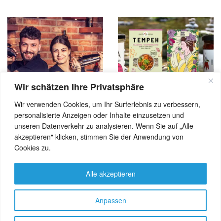
Wir schätzen Ihre Privatsphäre
Wir verwenden Cookies, um Ihr Surferlebnis zu verbessern,
AKTUELL
D-A-CH
GESUNDHEIT
AKTUELL
GENUSS
,
,
,
,
,
personalisierte Anzeigen oder Inhalte einzusetzen und
HOTEL
NEWS
REISE
LEBENSMITTEL
NEWS
,
,
,
,
SPEZIALITÄTEN
unseren Datenverkehr zu analysieren. Wenn Sie auf „Alle
Rockmusik und ketogene
Kostproben – von
akzeptieren" klicken, stimmen Sie der Anwendung von
Gerichte
Ramenbrühe bis Würzpaste
Cookies zu.
Alle akzeptieren
Anpassen