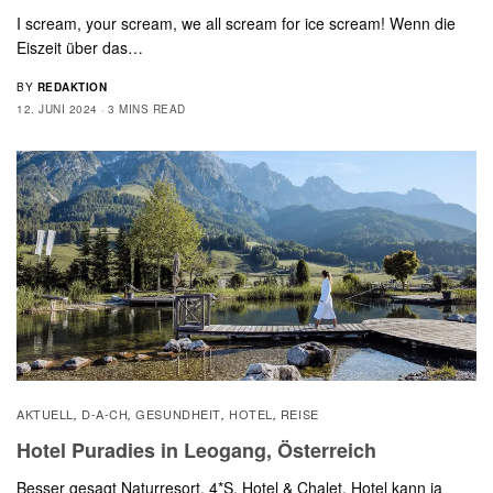
I scream, your scream, we all scream for ice scream! Wenn die
Eiszeit über das…
BY
REDAKTION
12. JUNI 2024
3 MINS READ
AKTUELL
D-A-CH
GESUNDHEIT
HOTEL
REISE
,
,
,
,
Hotel Puradies in Leogang, Österreich
Besser gesagt Naturresort, 4*S, Hotel & Chalet, Hotel kann ja