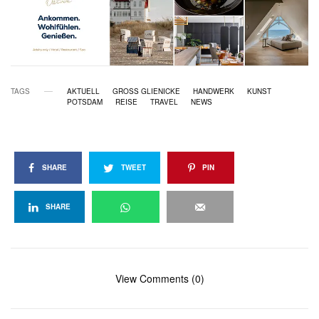
TAGS
AKTUELL
GROSS GLIENICKE
HANDWERK
KUNST
POTSDAM
REISE
TRAVEL
NEWS
SHARE
TWEET
PIN
SHARE
View Comments (0)