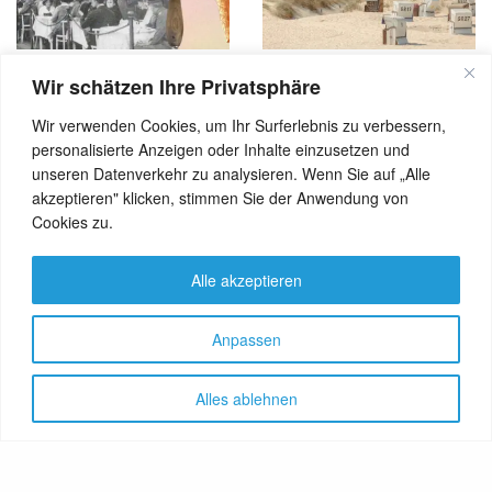
Wir schätzen Ihre Privatsphäre
AKTUELL
GENUSS
NEWS
AKTUELL
D-A-CH
NEWS
REISE
,
,
,
,
,
Berliner Eisgeschichte
Strandhotel Ostende – ein
Wir verwenden Cookies, um Ihr Surferlebnis zu verbessern,
Haus für den
personalisierte Anzeigen oder Inhalte einzusetzen und
anspruchsvollen Gast
unseren Datenverkehr zu analysieren. Wenn Sie auf „Alle
akzeptieren" klicken, stimmen Sie der Anwendung von
Cookies zu.
Alle akzeptieren
Anpassen
Alles ablehnen
AKTUELL
D-A-CH
GESUNDHEIT
AKTUELL
GENUSS
,
,
,
,
,
HOTEL
NEWS
REISE
LEBENSMITTEL
NEWS
,
,
,
,
SPEZIALITÄTEN
Rockmusik und ketogene
Kostproben – von
Gerichte
Ramenbrühe bis Würzpaste