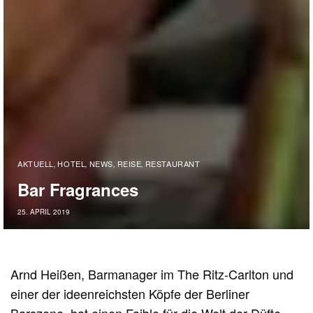
AKTUELL
HOTEL
NEWS
REISE
RESTAURANT
,
,
,
,
Bar Fragrances
25. APRIL 2019
Arnd Heißen, Barmanager im The Ritz-Carlton und
einer der ideenreichsten Köpfe der Berliner
Barszene, hat einen Faible für die Welt der Düfte.