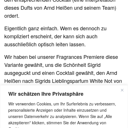
dieses Dufts von Arnd Heißen und seinem Team)
ordert.
Eigentlich ganz einfach. Wem es dennoch zu
kompliziert erscheint, der kann sich auch
ausschließlich optisch leiten lassen.
Wir haben bei unserer Fragrances Premiere diese
Variante gewählt, uns die Schönheit Sigrid
ausgeguckt und einen Cocktail gewählt, den Arnd
Heißen nach Sigrids Lieblingsparfum White Not von
Avery kreiert hat.
Wir schätzen Ihre Privatsphäre
Eine gute Wahl: Der Drink ist frisch, elegant und
Wir verwenden Cookies, um Ihr Surferlebnis zu verbessern,
kommt mit leichten floralen Noten daher.
personalisierte Anzeigen oder Inhalte einzusetzen und
unseren Datenverkehr zu analysieren. Wenn Sie auf „Alle
Übrigens: So extravagant wie das Konzept, ist auch
akzeptieren" klicken, stimmen Sie der Anwendung von