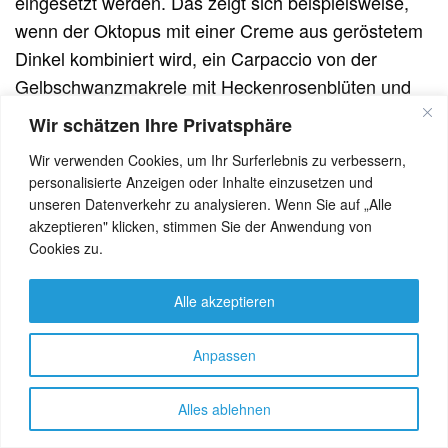
eingesetzt werden. Das zeigt sich beispielsweise,
wenn der Oktopus mit einer Creme aus geröstetem
Dinkel kombiniert wird, ein Carpaccio von der
Gelbschwanzmakrele mit Heckenrosenblüten und
einem Pinienextrakt eine erstaunliche
Wir schätzen Ihre Privatsphäre
geschmackliche Richtung erhält oder einem
Wir verwenden Cookies, um Ihr Surferlebnis zu verbessern,
gebratenen
Wolfsbarschfilet
marinierte grüne
personalisierte Anzeigen oder Inhalte einzusetzen und
Erdbeeren zur Seite gestellt werden.
unseren Datenverkehr zu analysieren. Wenn Sie auf „Alle
akzeptieren" klicken, stimmen Sie der Anwendung von
Japan trifft Toscana
Cookies zu.
1994 eröffnete die Vaiani-Familie – nur einen
Alle akzeptieren
Katzensprung von ihrem Bistro entfernt – die
Osteria del Mare, in der Küchenchef Emiliano Stagi
Anpassen
und seine Brigade vor allem toskanische
Fischküche der verfeinerten Art anbieten – wir
Alles ablehnen
werden in einem anderen Zusammenhang darüber
berichten. 1997 dann brachten die Vaianis das