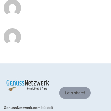
Let's share!
GenussNetzwerk.com
bündelt