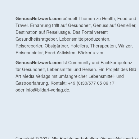
GenussNetzwerk.com
bündelt Themen zu Health, Food und
Travel. Ernährung trifft auf Gesundheit, Genuss auf Genießer,
Destination auf Reiselustige. Das Portal vereint
Gesundheitsratgeber, Lebensmittelproduzenten,
Reisereporter, Obstgärtner, Hoteliers, Therapeuten, Winzer,
Reiseanbieter, Food-Aktivisten, Bäcker u.v.m.
GenussNetzwerk.com
ist Community und Fachkompetenz
für Gesundheit, Lebensmittel und Reisen. Ein Projekt des Bild
Art Media Verlags mit umfangreicher Lebensmittel- und
Gastroerfahrung. Kontakt: +49 (0)30/577 05 06 17
oder
info@bildart-verlag.de
.
Copyright © 2024 Alle Rechte vorbehalten. GenussNetzwerk.com