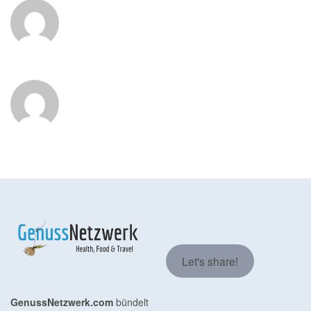
Let's share!
GenussNetzwerk.com
bündelt