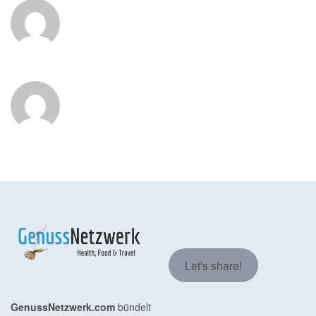
Let's share!
GenussNetzwerk.com
bündelt