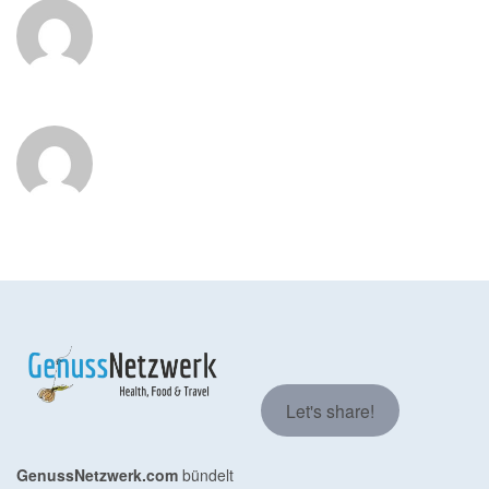
Let's share!
GenussNetzwerk.com
bündelt