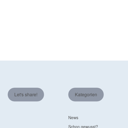
Let's share!
Kategorien
News
Schon gewusst?