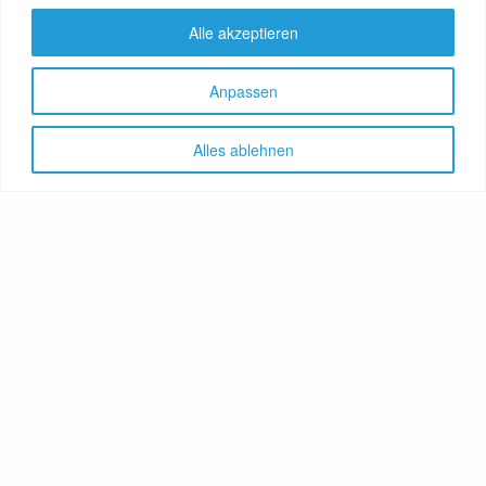
Alle akzeptieren
Anpassen
Alles ablehnen
Let's share!
GenussNetzwerk.com
bündelt
Themen zu Health, Food und
Travel. Ernährung trifft auf
Gesundheit, Genuss auf
Genießer, Destination auf
Reiselustige. Das Portal
vereint Gesundheitsratgeber,
Lebensmittelproduzenten,
Reisereporter, Obstgärtner,
Hoteliers, Therapeuten,
Winzer, Reiseanbieter, Food-