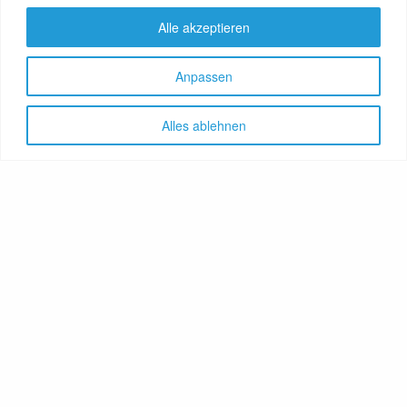
Alle akzeptieren
Anpassen
Alles ablehnen
Let's share!
GenussNetzwerk.com
bündelt
Themen zu Health, Food und
Travel. Ernährung trifft auf
Gesundheit, Genuss auf
Genießer, Destination auf
Reiselustige. Das Portal
vereint Gesundheitsratgeber,
Lebensmittelproduzenten,
Reisereporter, Obstgärtner,
Hoteliers, Therapeuten,
Winzer, Reiseanbieter, Food-