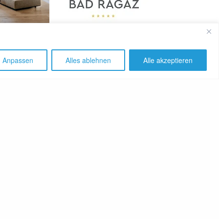
SHARE
Anpassen
Alles ablehnen
Alle akzeptieren