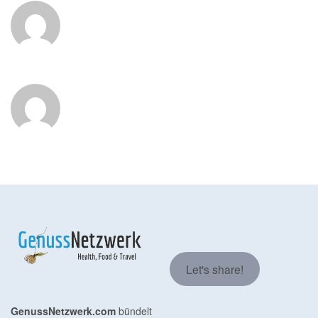
Let's share!
GenussNetzwerk.com
bündelt