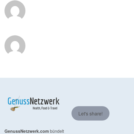
Let's share!
GenussNetzwerk.com
bündelt