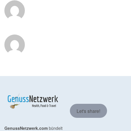
Let's share!
GenussNetzwerk.com
bündelt