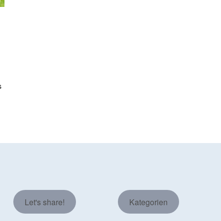
s
Let's share!
Kategorien