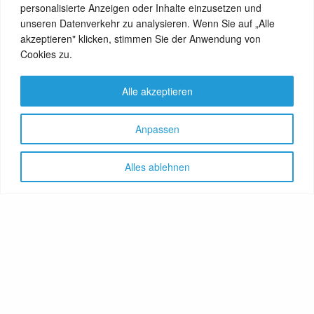
personalisierte Anzeigen oder Inhalte einzusetzen und
unseren Datenverkehr zu analysieren. Wenn Sie auf „Alle
akzeptieren" klicken, stimmen Sie der Anwendung von
View Comments (0)
Cookies zu.
Alle akzeptieren
Anpassen
Alles ablehnen
Let's share!
GenussNetzwerk.com
bündelt
Themen zu Health, Food und
Travel. Ernährung trifft auf