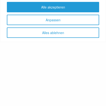
Alle akzeptieren
Anpassen
Alles ablehnen
Let's share!
GenussNetzwerk.com
bündelt
Themen zu Health, Food und
Travel. Ernährung trifft auf
Gesundheit, Genuss auf
Genießer, Destination auf
Reiselustige. Das Portal
vereint Gesundheitsratgeber,
Lebensmittelproduzenten,
Reisereporter, Obstgärtner,
Hoteliers, Therapeuten,
Winzer, Reiseanbieter, Food-