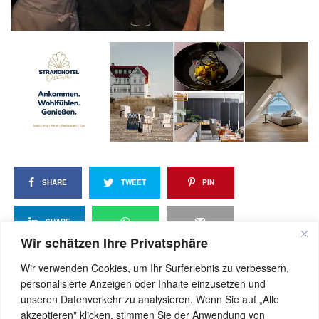
SHARE
TWEET
PIN
SHARE
Wir schätzen Ihre Privatsphäre
Wir verwenden Cookies, um Ihr Surferlebnis zu verbessern,
personalisierte Anzeigen oder Inhalte einzusetzen und
View Comments (0)
unseren Datenverkehr zu analysieren. Wenn Sie auf „Alle
akzeptieren" klicken, stimmen Sie der Anwendung von