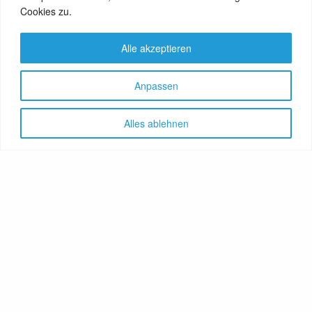
Cookies zu.
Alle akzeptieren
Anpassen
Alles ablehnen
Let's share!
GenussNetzwerk.com
bündelt
Themen zu Health, Food und
Travel. Ernährung trifft auf
Gesundheit, Genuss auf
Genießer, Destination auf
Reiselustige. Das Portal
vereint Gesundheitsratgeber,
Lebensmittelproduzenten,