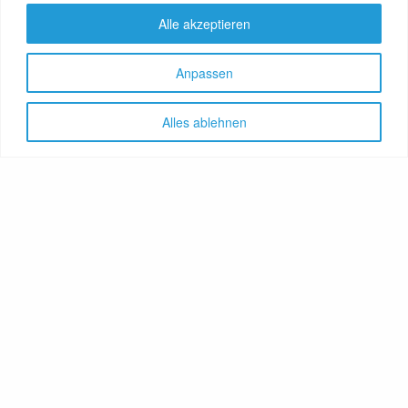
Alle akzeptieren
Anpassen
Alles ablehnen
Let's share!
GenussNetzwerk.com
bündelt
Themen zu Health, Food und
Travel. Ernährung trifft auf
Gesundheit, Genuss auf
Genießer, Destination auf
Reiselustige. Das Portal
vereint Gesundheitsratgeber,
Lebensmittelproduzenten,
Reisereporter, Obstgärtner,
Hoteliers, Therapeuten,
Winzer, Reiseanbieter, Food-