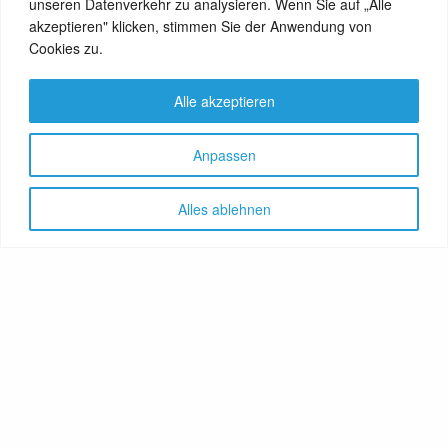
unseren Datenverkehr zu analysieren. Wenn Sie auf „Alle
View Comments (0)
akzeptieren" klicken, stimmen Sie der Anwendung von
Cookies zu.
Alle akzeptieren
Anpassen
Alles ablehnen
Let's share!
GenussNetzwerk.com
bündelt
Themen zu Health, Food und
Travel. Ernährung trifft auf
Gesundheit, Genuss auf
Genießer, Destination auf