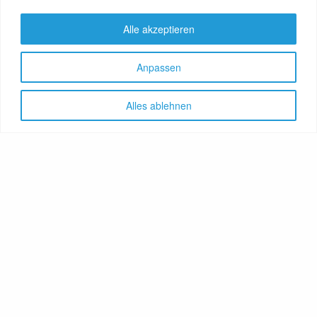
Alle akzeptieren
Anpassen
Alles ablehnen
Let's share!
GenussNetzwerk.com
bündelt
Themen zu Health, Food und
Travel. Ernährung trifft auf
Gesundheit, Genuss auf
Genießer, Destination auf
Reiselustige. Das Portal
vereint Gesundheitsratgeber,
Lebensmittelproduzenten,
Reisereporter, Obstgärtner,
Hoteliers, Therapeuten,