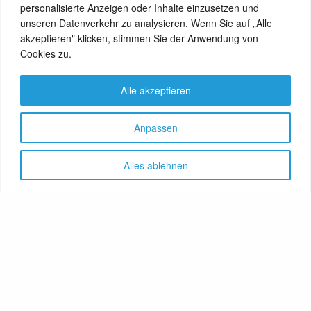
personalisierte Anzeigen oder Inhalte einzusetzen und
unseren Datenverkehr zu analysieren. Wenn Sie auf „Alle
akzeptieren" klicken, stimmen Sie der Anwendung von
View Comments (0)
Cookies zu.
Alle akzeptieren
Anpassen
Alles ablehnen
Let's share!
GenussNetzwerk.com
bündelt
Themen zu Health, Food und
Travel. Ernährung trifft auf