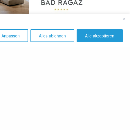
SHARE
Anpassen
Alles ablehnen
Alle akzeptieren