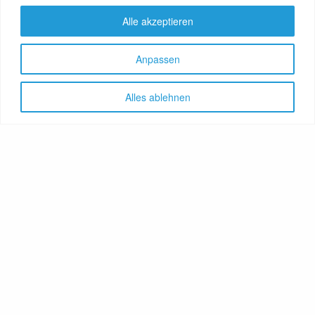
Alle akzeptieren
Anpassen
Alles ablehnen
Let's share!
GenussNetzwerk.com
bündelt
Themen zu Health, Food und
Travel. Ernährung trifft auf
Gesundheit, Genuss auf
Genießer, Destination auf
Reiselustige. Das Portal
vereint Gesundheitsratgeber,
Lebensmittelproduzenten,
Reisereporter, Obstgärtner,
Hoteliers, Therapeuten,
Winzer, Reiseanbieter, Food-