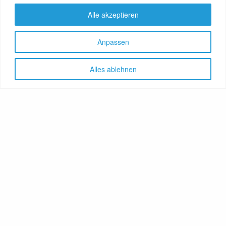
Alle akzeptieren
Anpassen
Alles ablehnen
Let's share!
GenussNetzwerk.com
bündelt
Themen zu Health, Food und
Travel. Ernährung trifft auf
Gesundheit, Genuss auf
Genießer, Destination auf
Reiselustige. Das Portal
vereint Gesundheitsratgeber,
Lebensmittelproduzenten,
Reisereporter, Obstgärtner,
Hoteliers, Therapeuten,
Winzer, Reiseanbieter, Food-