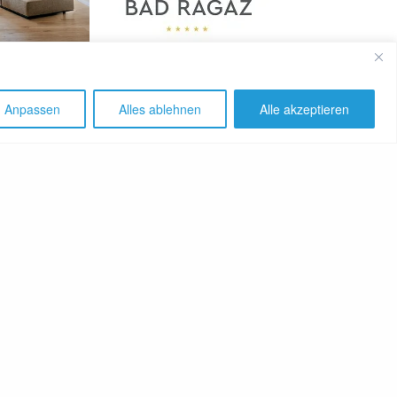
SHARE
Anpassen
Alles ablehnen
Alle akzeptieren