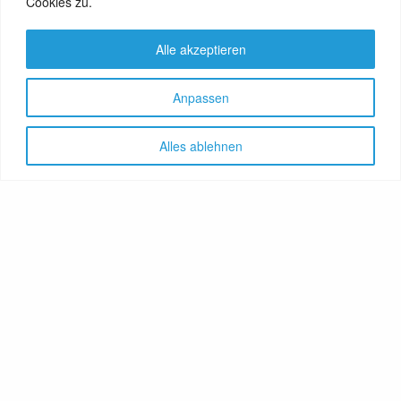
Cookies zu.
Alle akzeptieren
Anpassen
Alles ablehnen
Let's share!
GenussNetzwerk.com
bündelt
Themen zu Health, Food und
Travel. Ernährung trifft auf
Gesundheit, Genuss auf
Genießer, Destination auf
Reiselustige. Das Portal
vereint Gesundheitsratgeber,
Lebensmittelproduzenten,
Reisereporter, Obstgärtner,