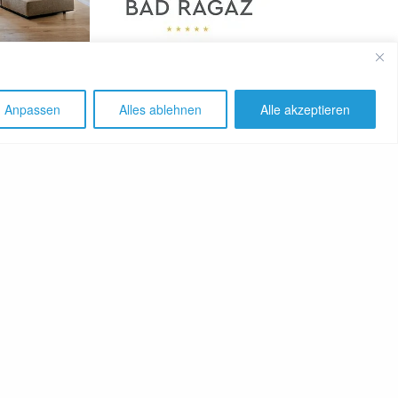
SHARE
Anpassen
Alles ablehnen
Alle akzeptieren