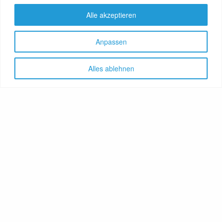
Alle akzeptieren
Anpassen
Alles ablehnen
Let's share!
GenussNetzwerk.com
bündelt
Themen zu Health, Food und
Travel. Ernährung trifft auf
Gesundheit, Genuss auf
Genießer, Destination auf
Reiselustige. Das Portal
vereint Gesundheitsratgeber,
Lebensmittelproduzenten,
Reisereporter, Obstgärtner,
Hoteliers, Therapeuten,
Winzer, Reiseanbieter, Food-