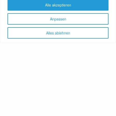
Alle akzeptieren
Anpassen
Alles ablehnen
Let's share!
GenussNetzwerk.com
bündelt
Themen zu Health, Food und
Travel. Ernährung trifft auf
Gesundheit, Genuss auf
Genießer, Destination auf
Reiselustige. Das Portal
vereint Gesundheitsratgeber,
Lebensmittelproduzenten,
Reisereporter, Obstgärtner,
Hoteliers, Therapeuten,
Winzer, Reiseanbieter, Food-
Aktivisten, Bäcker u.v.m.