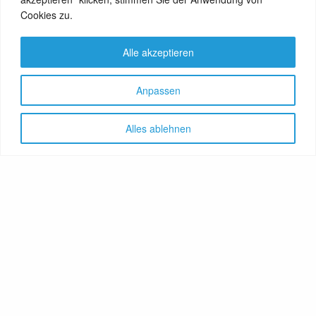
Cookies zu.
Alle akzeptieren
Anpassen
Alles ablehnen
Let's share!
GenussNetzwerk.com
bündelt
Themen zu Health, Food und
Travel. Ernährung trifft auf
Gesundheit, Genuss auf
Genießer, Destination auf
Reiselustige. Das Portal
vereint Gesundheitsratgeber,
Lebensmittelproduzenten,