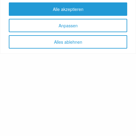
Alle akzeptieren
Anpassen
Alles ablehnen
Let's share!
GenussNetzwerk.com
bündelt
Themen zu Health, Food und
Travel. Ernährung trifft auf
Gesundheit, Genuss auf
Genießer, Destination auf
Reiselustige. Das Portal
vereint Gesundheitsratgeber,
Lebensmittelproduzenten,
Reisereporter, Obstgärtner,
Hoteliers, Therapeuten,
Winzer, Reiseanbieter, Food-