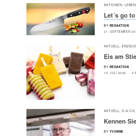
AKTIONEN
LEBEN
,
Let´s go t
BY
REDAKTION
21. SEPTEMBER 20
AKTUELL
ERZEU
,
Eis am Stie
BY
REDAKTION
13. JULI 2026
4 
AKTUELL
D-A-CH
,
Kennen Sie
BY
YVONNE