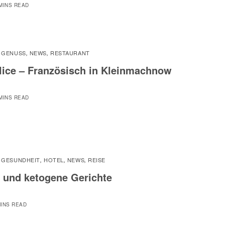
MINS READ
GENUSS
NEWS
RESTAURANT
,
,
,
élice – Französisch in Kleinmachnow
MINS READ
GESUNDHEIT
HOTEL
NEWS
REISE
,
,
,
,
 und ketogene Gerichte
MINS READ