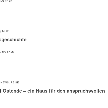
INS READ
S
NEWS
,
isgeschichte
MINS READ
NEWS
REISE
,
,
l Ostende – ein Haus für den anspruchsvollen