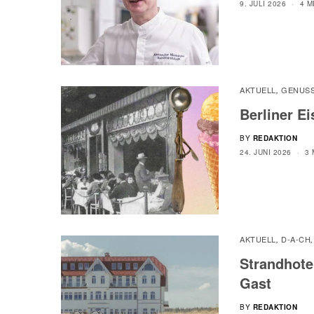
9. JULI 2026
4 M
AKTUELL
GENUS
,
Berliner E
BY
REDAKTION
24. JUNI 2026
3 
AKTUELL
D-A-CH
,
Strandhote
Gast
BY
REDAKTION