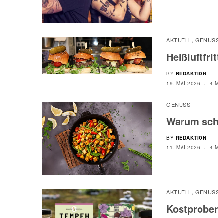
AKTUELL
GENUS
,
Heißluftfri
BY
REDAKTION
19. MAI 2026
4 
GENUSS
Warum schw
BY
REDAKTION
11. MAI 2026
4 
AKTUELL
GENUS
,
Kostprobe