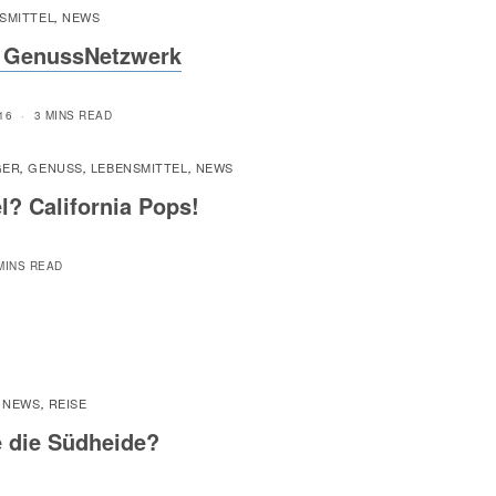
SMITTEL
NEWS
,
o GenussNetzwerk
16
3 MINS READ
GER
GENUSS
LEBENSMITTEL
NEWS
,
,
,
l? California Pops!
MINS READ
NEWS
REISE
,
,
 die Südheide?