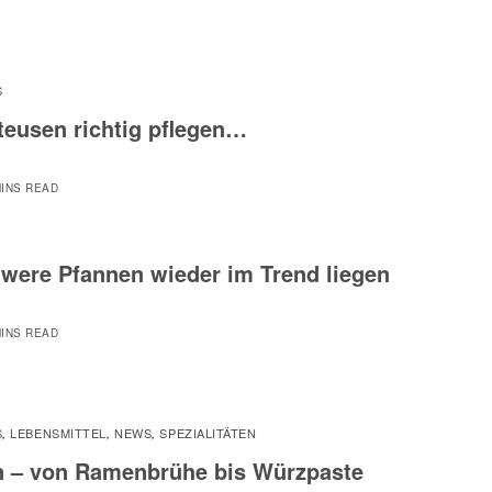
S
tteusen richtig pflegen…
MINS READ
ere Pfannen wieder im Trend liegen
MINS READ
S
LEBENSMITTEL
NEWS
SPEZIALITÄTEN
,
,
,
n – von Ramenbrühe bis Würzpaste