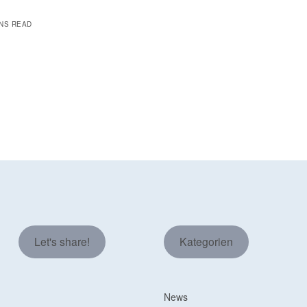
INS READ
Let's share!
Kategorien
News